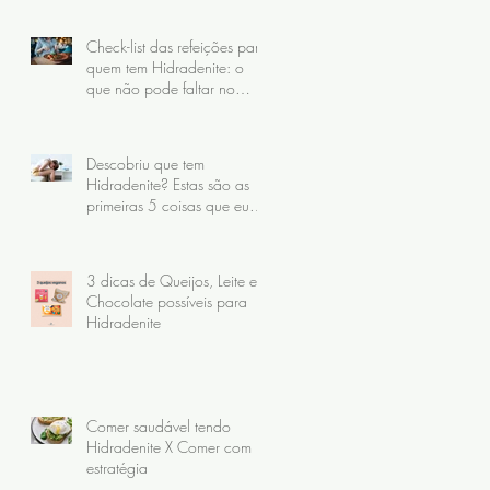
Check-list das refeições para
quem tem Hidradenite: o
que não pode faltar no
prato
Descobriu que tem
Hidradenite? Estas são as
primeiras 5 coisas que eu
recomendo fazer
3 dicas de Queijos, Leite e
Chocolate possíveis para
Hidradenite
Comer saudável tendo
Hidradenite X Comer com
estratégia