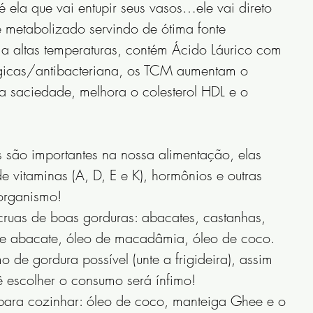
 ela que vai entupir seus vasos…ele vai direto 
 metabolizado servindo de ótima fonte 
e a altas temperaturas, contém Ácido Láurico com 
ngicas/antibacteriana, os TCM aumentam o 
 saciedade, melhora o colesterol HDL e o 
 são importantes na nossa alimentação, elas 
e vitaminas (A, D, E e K), hormônios e outras 
organismo!
cruas de boas gorduras: abacates, castanhas, 
 de abacate, óleo de macadâmia, óleo de coco.
 de gordura possível (unte a frigideira), assim 
 escolher o consumo será ínfimo!
 para cozinhar: óleo de coco, manteiga Ghee e o 