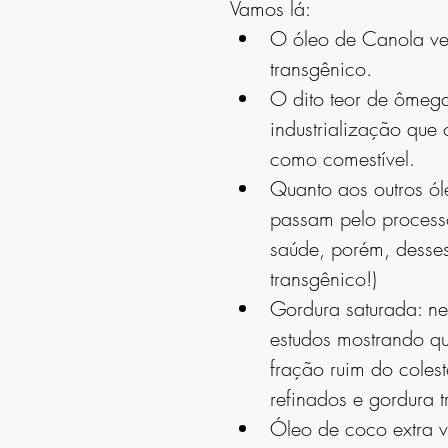
Vamos lá: 
O óleo de Canola ve
transgênico.  
O dito teor de ômega
industrialização que
como comestível.  
Quanto aos outros ól
passam pelo processo
saúde, porém, desses
transgênico!)  
Gordura saturada: ne
estudos mostrando q
fração ruim do colest
refinados e gordura t
Óleo de coco extra v