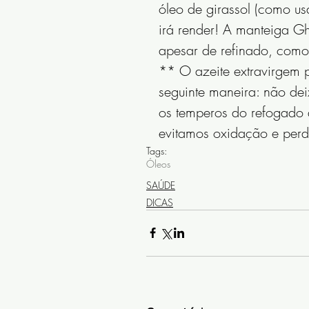
óleo de girassol (como u
irá render! A manteiga Gh
apesar de refinado, como 
** O azeite extravirgem 
seguinte maneira: não de
os temperos do refogado a
evitamos oxidação e perd
Tags:
Óleos
SAÚDE
DICAS