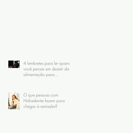
.
4 lembretes para ler quando
você pensar em desistir da
alimentação para
Hidradenite
O que pessoas com
Hidradenite fazem para
chegar à remissão?