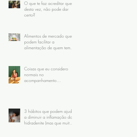
O que te faz acreditar que,
desta vez, não pode dar
certo?
Alimentos de mercado que
podem facilitar a
alimentação de quem tem
Hidradenite
Coisas que eu considero
normais no
acompanhamento
nutricional da hidradenite
(mas que muitas pacientes
nunca receberam)
3 hábitos que podem ajudar
a diminuir a inflamação da
hidradenite (mas que muita
gente faz do jeito errado)