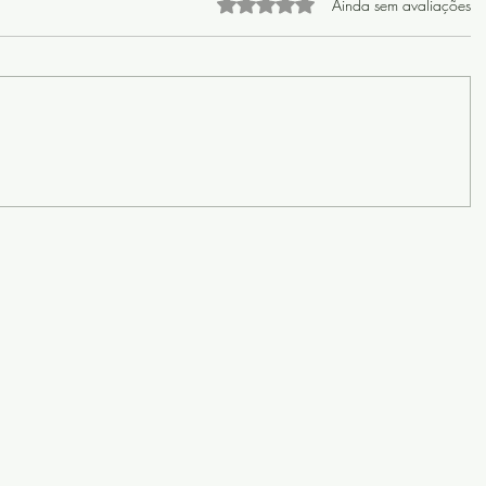
Avaliado com 0 de 5 estrelas
Ainda sem avaliações