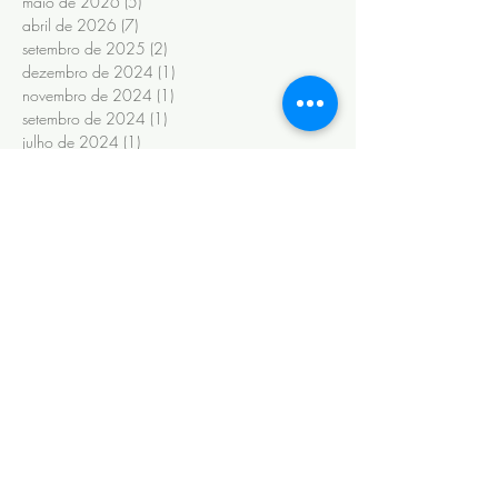
maio de 2026
(5)
5 posts
abril de 2026
(7)
7 posts
setembro de 2025
(2)
2 posts
dezembro de 2024
(1)
1 post
novembro de 2024
(1)
1 post
setembro de 2024
(1)
1 post
julho de 2024
(1)
1 post
junho de 2024
(6)
6 posts
novembro de 2022
(1)
1 post
outubro de 2022
(1)
1 post
maio de 2022
(3)
3 posts
novembro de 2020
(1)
1 post
fevereiro de 2020
(6)
6 posts
janeiro de 2020
(13)
13 posts
maio de 2019
(2)
2 posts
abril de 2019
(2)
2 posts
março de 2019
(9)
9 posts
fevereiro de 2019
(8)
8 posts
janeiro de 2019
(14)
14 posts
outubro de 2018
(1)
1 post
setembro de 2018
(8)
8 posts
agosto de 2018
(8)
8 posts