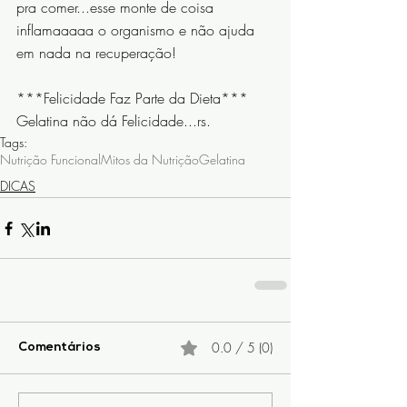
pra comer...esse monte de coisa 
inflamaaaaa o organismo e não ajuda 
em nada na recuperação!
***Felicidade Faz Parte da Dieta*** 
Gelatina não dá Felicidade...rs.
Tags:
Nutrição Funcional
Mitos da Nutrição
Gelatina
DICAS
0.0 / 5 (0)
Comentários