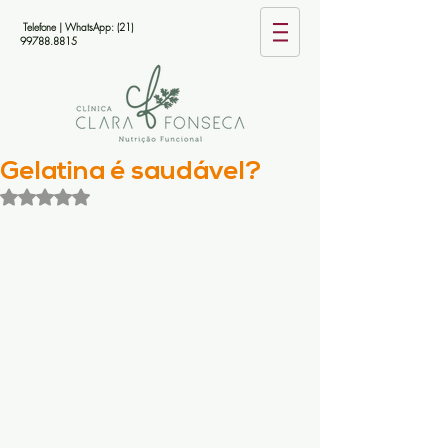
Telefone | WhatsApp:
(21)
99788.8815
Gelatina é saudável?
Avaliado com NaN de 5 estrelas.