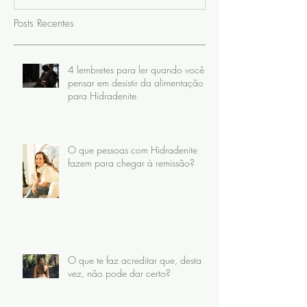
Posts Recentes
4 lembretes para ler quando você
pensar em desistir da alimentação
para Hidradenite
O que pessoas com Hidradenite
fazem para chegar à remissão?
O que te faz acreditar que, desta
vez, não pode dar certo?