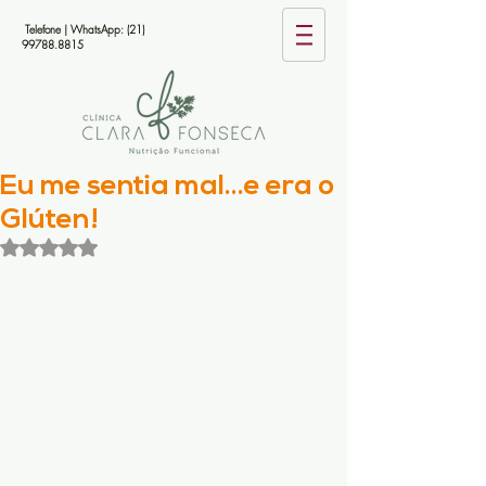
Telefone | WhatsApp:
(21)
99788.8815
Eu me sentia mal...e era o
Glúten!
Avaliado com NaN de 5 estrelas.