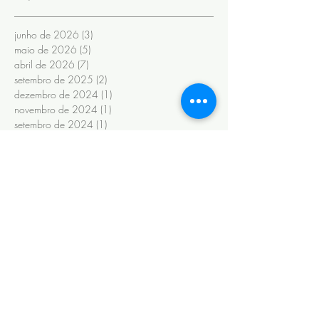
junho de 2026
(3)
3 posts
maio de 2026
(5)
5 posts
abril de 2026
(7)
7 posts
setembro de 2025
(2)
2 posts
dezembro de 2024
(1)
1 post
novembro de 2024
(1)
1 post
setembro de 2024
(1)
1 post
julho de 2024
(1)
1 post
junho de 2024
(6)
6 posts
novembro de 2022
(1)
1 post
outubro de 2022
(1)
1 post
maio de 2022
(3)
3 posts
novembro de 2020
(1)
1 post
fevereiro de 2020
(6)
6 posts
janeiro de 2020
(13)
13 posts
maio de 2019
(2)
2 posts
abril de 2019
(2)
2 posts
março de 2019
(9)
9 posts
fevereiro de 2019
(8)
8 posts
janeiro de 2019
(14)
14 posts