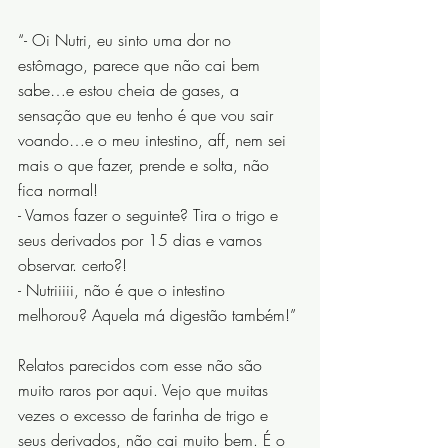
“- Oi Nutri, eu sinto uma dor no 
estômago, parece que não cai bem 
sabe…e estou cheia de gases, a 
sensação que eu tenho é que vou sair 
voando…e o meu intestino, aff, nem sei 
mais o que fazer, prende e solta, não 
fica normal!
- Vamos fazer o seguinte? Tira o trigo e 
seus derivados por 15 dias e vamos 
observar. certo?!
- Nutriiiii, não é que o intestino 
melhorou? Aquela má digestão também!”
Relatos parecidos com esse não são 
muito raros por aqui. Vejo que muitas 
vezes o excesso de farinha de trigo e 
seus derivados, não cai muito bem. É o 