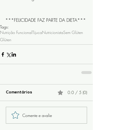
***FELICIDADE FAZ PARTE DA DIETA***
Tags:
Nutrição Funcional
Tijuca
Nutricionista
Sem Glúten
Glúten
0.0 / 5 (0)
Comentários
Comente e avalie