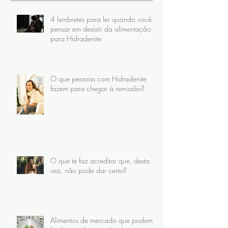
4 lembretes para ler quando você
pensar em desistir da alimentação
para Hidradenite
O que pessoas com Hidradenite
fazem para chegar à remissão?
O que te faz acreditar que, desta
vez, não pode dar certo?
Alimentos de mercado que podem