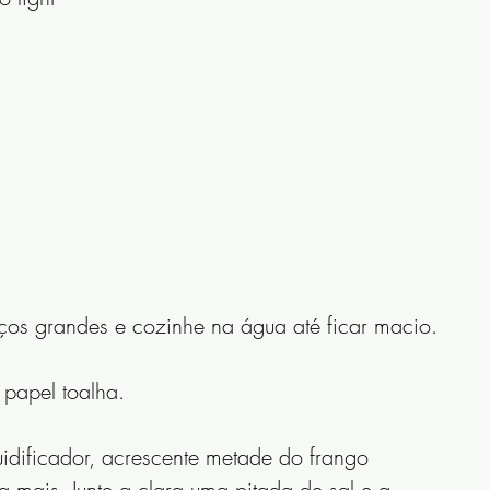
ços grandes e cozinhe na água até ficar macio.
papel toalha.
idificador, acrescente metade do frango 
a mais. Junte a clara uma pitada de sal e a 