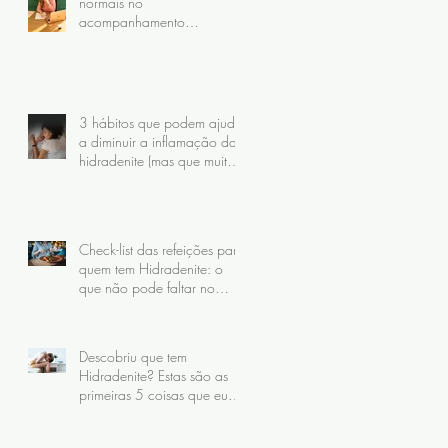
normais no
acompanhamento
nutricional da hidradenite
(mas que muitas pacientes
nunca receberam)
3 hábitos que podem ajudar
a diminuir a inflamação da
hidradenite (mas que muita
gente faz do jeito errado)
Check-list das refeições para
quem tem Hidradenite: o
que não pode faltar no
prato
Descobriu que tem
Hidradenite? Estas são as
primeiras 5 coisas que eu
recomendo fazer