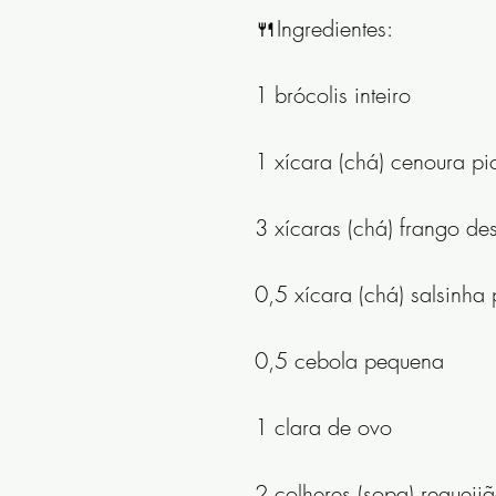
🍴Ingredientes:
1 brócolis inteiro
1 xícara (chá) cenoura p
3 xícaras (chá) frango de
0,5 xícara (chá) salsinha
0,5 cebola pequena
1 clara de ovo
2 colheres (sopa) requeijã