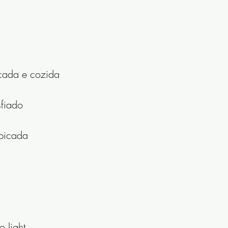
icada e cozida
sfiado
 picada
o light