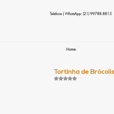
Telefone | WhatsApp: (21) 99788.8815
Home
Tortinha de Brócol
Avaliado com NaN de 5 estrela