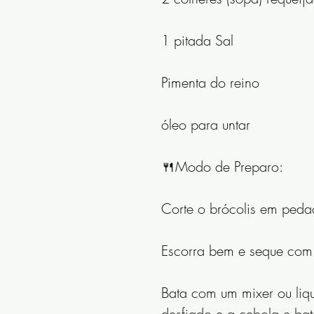
1 pitada Sal
Pimenta do reino
óleo para untar
🍴Modo de Preparo:
Corte o brócolis em peda
Escorra bem e seque com 
Bata com um mixer ou liqu
desfiado e a cebola e bat