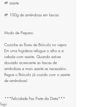
🌱 azeite ⠀⠀⠀⠀⠀⠀⠀⠀ ⠀⠀⠀⠀⠀⠀⠀⠀
🌱 100g de amêndoas em lascas ⠀⠀⠀
⠀⠀⠀⠀⠀
Modo de Preparo:
Cozinhe as flores de Brócolis no vapor. 
Em uma frigideira refogue o alho e a 
cebola com azeite. Quando estiver 
dourado acrescente as lascas de 
amêndoas e mais azeite se necessário. 
Regue o Brócolis já cozido com o azeite 
de amêndoas! ⠀⠀⠀
⠀⠀⠀⠀⠀ ⠀⠀⠀⠀⠀⠀⠀⠀
***Felicidade Faz Parte da Dieta***
Tags: