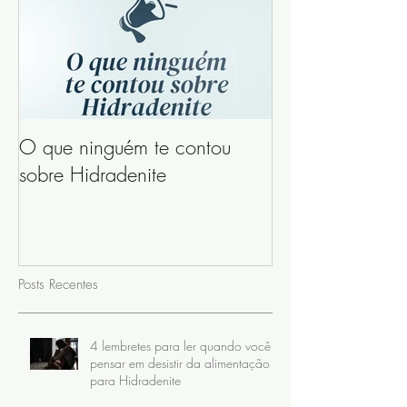
O que ninguém te contou
sobre Hidradenite
Posts Recentes
4 lembretes para ler quando você
pensar em desistir da alimentação
para Hidradenite