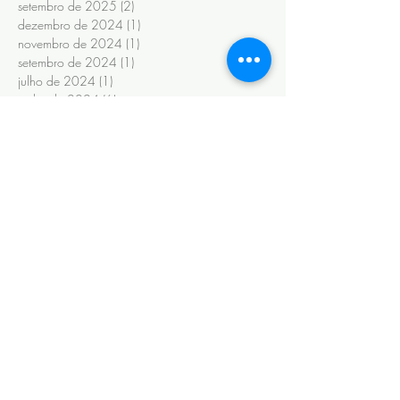
setembro de 2025
(2)
2 posts
dezembro de 2024
(1)
1 post
novembro de 2024
(1)
1 post
setembro de 2024
(1)
1 post
julho de 2024
(1)
1 post
junho de 2024
(6)
6 posts
novembro de 2022
(1)
1 post
outubro de 2022
(1)
1 post
maio de 2022
(3)
3 posts
novembro de 2020
(1)
1 post
fevereiro de 2020
(6)
6 posts
janeiro de 2020
(13)
13 posts
maio de 2019
(2)
2 posts
abril de 2019
(2)
2 posts
março de 2019
(9)
9 posts
fevereiro de 2019
(8)
8 posts
janeiro de 2019
(14)
14 posts
outubro de 2018
(1)
1 post
setembro de 2018
(8)
8 posts
agosto de 2018
(8)
8 posts
maio de 2018
(12)
12 posts
abril de 2018
(9)
9 posts