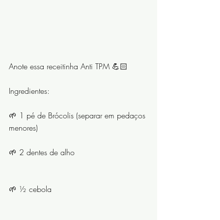
Anote essa receitinha Anti TPM 💪🏻
Ingredientes:
🌱 1 pé de Brócolis (separar em pedaços 
menores)
🌱 2 dentes de alho ⠀⠀⠀⠀⠀⠀⠀⠀ 
⠀⠀⠀⠀
🌱 ½ cebola ⠀⠀⠀⠀⠀⠀⠀⠀ 
⠀⠀⠀⠀⠀⠀⠀⠀ ⠀⠀