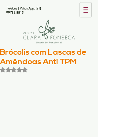
Telefone | WhatsApp:
(21)
99788.8815
Brócolis com Lascas de
Amêndoas Anti TPM
Avaliado com NaN de 5 estrelas.