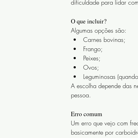
dificuldade para lidar com
O que incluir?
Algumas opções são:
Carnes bovinas;
Frango;
Peixes;
Ovos;
Leguminosas (quando 
A escolha depende das ne
pessoa.
Erro comum
Um erro que vejo com fre
basicamente por carboidr