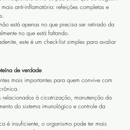
mais anti-inflamatória: refeições completas e 
s.
ão está apenas no que precisa ser retirado da 
lmente no que está faltando.
adenite, este é um check-list simples para avaliar 
oteína de verdade
ientes mais importantes para quem convive com 
crônica.
s relacionados à cicatrização, manutenção da 
mento do sistema imunológico e controle da 
a é insuficiente, o organismo pode ter mais 