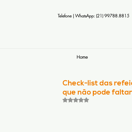
Telefone | WhatsApp: (21) 99788.8815
Home
Check-list das refe
que não pode faltar
Avaliado com NaN de 5 estrela