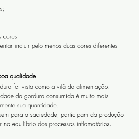
s;
;
s cores.
entar incluir pelo menos duas cores diferentes 
boa qualidade
dura foi vista como a vilã da alimentação.
idade da gordura consumida é muito mais 
smente sua quantidade.
uem para a saciedade, participam da produção 
 no equilíbrio dos processos inflamatórios.