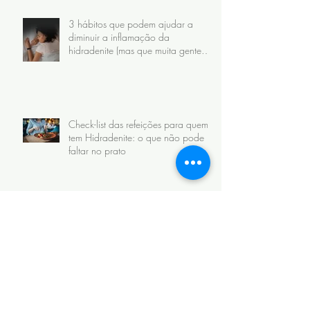
3 hábitos que podem ajudar a
diminuir a inflamação da
hidradenite (mas que muita gente
faz do jeito errado)
Check-list das refeições para quem
tem Hidradenite: o que não pode
faltar no prato
Descobriu que tem Hidradenite?
Estas são as primeiras 5 coisas que
eu recomendo fazer
3 dicas de Queijos, Leite e
Chocolate possíveis para