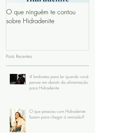
O que ninguém te contou
sobre Hidradenite
Posts Recentes
4 lembretes para ler quando você
pensar em desistir da alimentação
para Hidradenite
O que pessoas com Hidradenite
fazem para chegar à remissão?