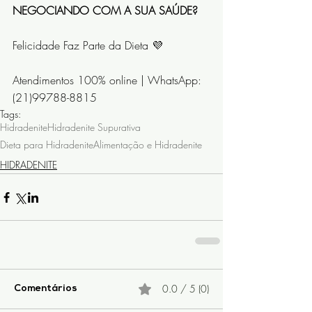
NEGOCIANDO COM A SUA SAÚDE?
Felicidade Faz Parte da Dieta 💜
Atendimentos 100% online | WhatsApp: 
(21)99788-8815
Tags:
Hidradenite
Hidradenite Supurativa
Dieta para Hidradenite
Alimentação e Hidradenite
HIDRADENITE
0.0 / 5 (0)
Comentários