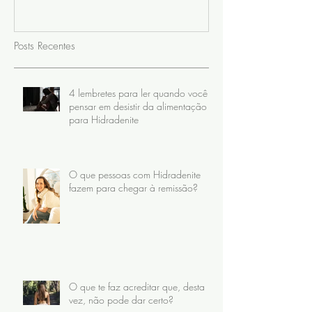
Posts Recentes
4 lembretes para ler quando você
pensar em desistir da alimentação
para Hidradenite
O que pessoas com Hidradenite
fazem para chegar à remissão?
O que te faz acreditar que, desta
vez, não pode dar certo?