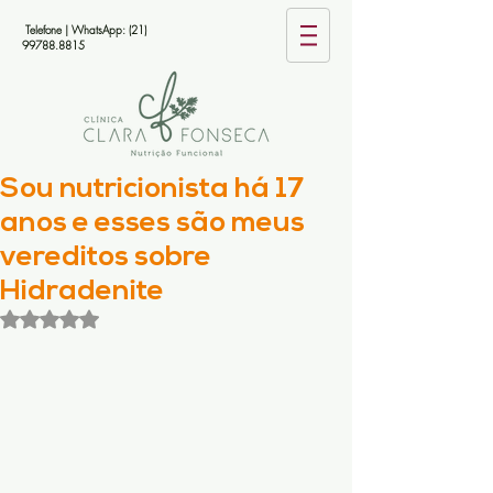
Telefone | WhatsApp:
(21)
99788.8815
Sou nutricionista há 17
anos e esses são meus
vereditos sobre
Hidradenite
Avaliado com NaN de 5 estrelas.