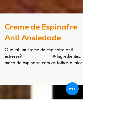
Creme de Espinafre
Anti Ansiedade
Que tal um creme de Espinafre anti
estresse? ⠀⠀⠀⠀⠀⠀⠀⠀⠀ 🌱Ingredientes: 1
maço de espinafre com as folhas e talos
pequenos lavado ¼ de...