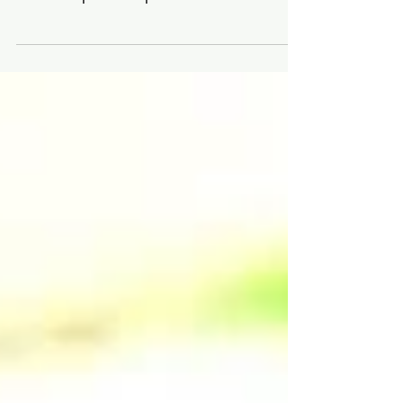
converso sobre quais são os principais
desafios que meus pacientes enfrentam no
momento de colocar o...