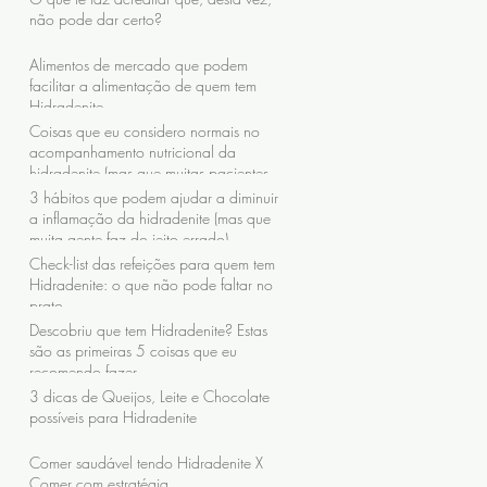
não pode dar certo?
Alimentos de mercado que podem
facilitar a alimentação de quem tem
Hidradenite
Coisas que eu considero normais no
acompanhamento nutricional da
hidradenite (mas que muitas pacientes
nunca receberam)
3 hábitos que podem ajudar a diminuir
a inflamação da hidradenite (mas que
muita gente faz do jeito errado)
Check-list das refeições para quem tem
Hidradenite: o que não pode faltar no
prato
Descobriu que tem Hidradenite? Estas
são as primeiras 5 coisas que eu
recomendo fazer
3 dicas de Queijos, Leite e Chocolate
possíveis para Hidradenite
Comer saudável tendo Hidradenite X
Comer com estratégia