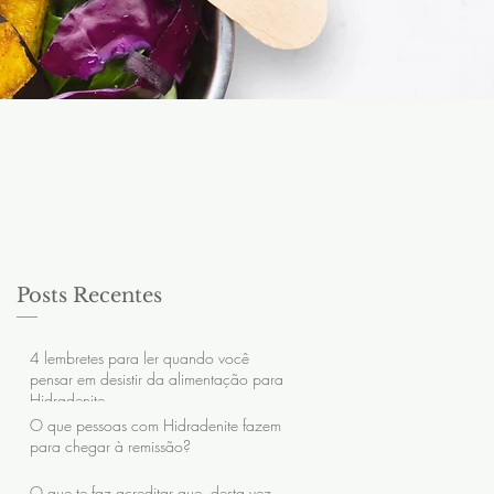
Posts Recentes
4 lembretes para ler quando você
pensar em desistir da alimentação para
Hidradenite
O que pessoas com Hidradenite fazem
para chegar à remissão?
O que te faz acreditar que, desta vez,