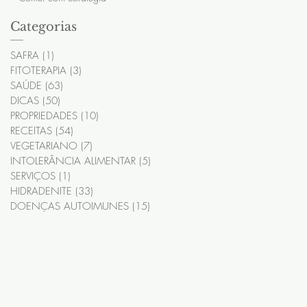
Categorias
SAFRA
(1)
1 post
FITOTERAPIA
(3)
3 posts
SAÚDE
(63)
63 posts
DICAS
(50)
50 posts
PROPRIEDADES
(10)
10 posts
RECEITAS
(54)
54 posts
VEGETARIANO
(7)
7 posts
INTOLERÂNCIA ALIMENTAR
(5)
5 posts
SERVIÇOS
(1)
1 post
HIDRADENITE
(33)
33 posts
DOENÇAS AUTOIMUNES
(15)
15 posts