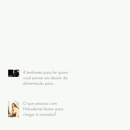
.
4 lembretes para ler quando
você pensar em desistir da
alimentação para
Hidradenite
O que pessoas com
Hidradenite fazem para
chegar à remissão?