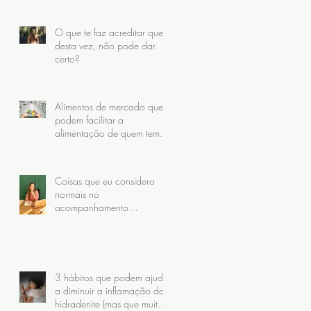
O que te faz acreditar que,
desta vez, não pode dar
certo?
Alimentos de mercado que
podem facilitar a
alimentação de quem tem
Hidradenite
Coisas que eu considero
normais no
acompanhamento
nutricional da hidradenite
(mas que muitas pacientes
nunca receberam)
3 hábitos que podem ajudar
a diminuir a inflamação da
hidradenite (mas que muita