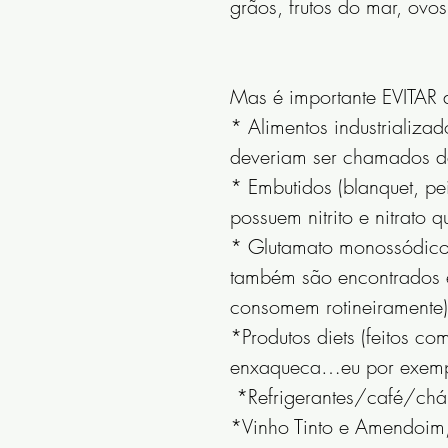
grãos, frutos do mar, ovos
Mas é importante EVITAR 
* Alimentos industrializa
deveriam ser chamados de 
* Embutidos (blanquet, pe
possuem nitrito e nitrato 
* Glutamato monossódico 
também são encontrados e
consomem rotineiramente)
*Produtos diets (feitos 
enxaqueca…eu por exempl
 *Refrigerantes/café/chá 
*Vinho Tinto e Amendoim,