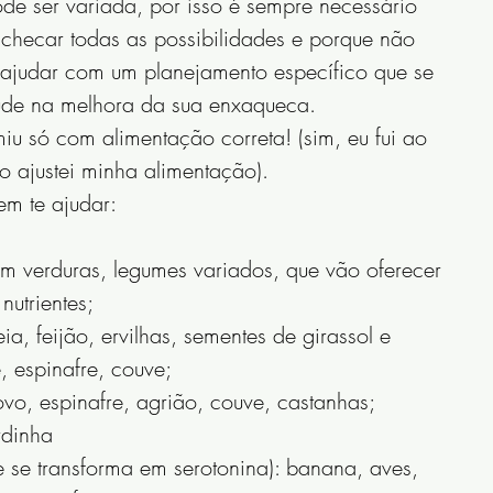
e ser variada, por isso é sempre necessário 
checar todas as possibilidades e porque não 
 ajudar com um planejamento específico que se 
jude na melhora da sua enxaqueca.
u só com alimentação correta! (sim, eu fui ao 
ajustei minha alimentação). 
dem te ajudar:
m verduras, legumes variados, que vão oferecer 
utrientes;
a, feijão, ervilhas, sementes de girassol e 
 espinafre, couve;
vo, espinafre, agrião, couve, castanhas;
rdinha
ue se transforma em serotonina): banana, aves, 