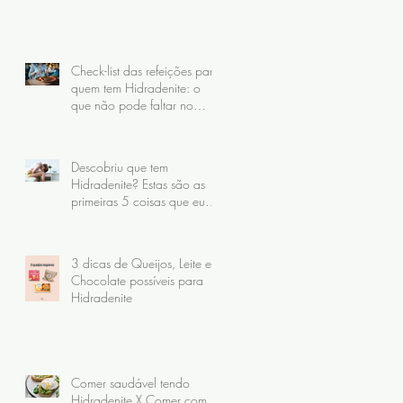
gente faz do jeito errado)
Check-list das refeições para
quem tem Hidradenite: o
que não pode faltar no
prato
Descobriu que tem
Hidradenite? Estas são as
primeiras 5 coisas que eu
recomendo fazer
3 dicas de Queijos, Leite e
Chocolate possíveis para
Hidradenite
Comer saudável tendo
Hidradenite X Comer com