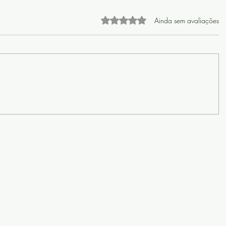
Avaliado com 0 de 5 estrelas
Ainda sem avaliações