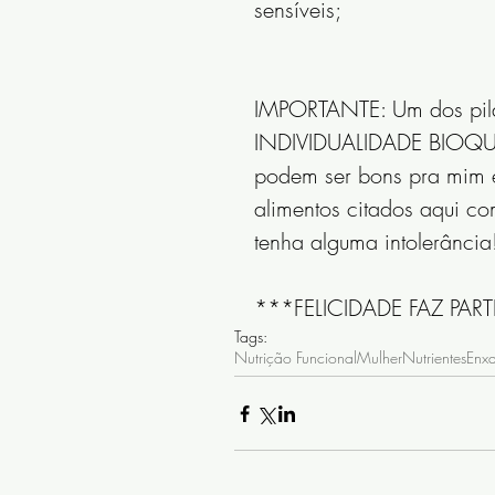
sensíveis; 
IMPORTANTE: Um dos pilar
INDIVIDUALIDADE BIOQUÍM
podem ser bons pra mim e
alimentos citados aqui 
tenha alguma intolerância!
***FELICIDADE FAZ PAR
Tags:
Nutrição Funcional
Mulher
Nutrientes
Enx