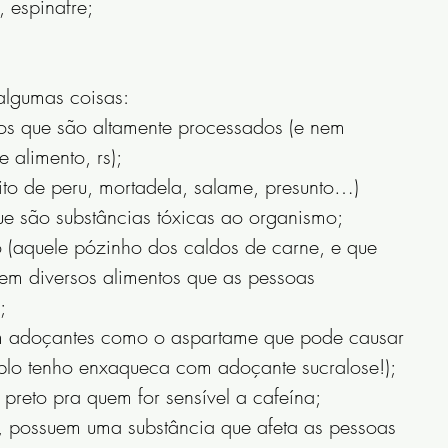
, espinafre;
algumas coisas:
dos que são altamente processados (e nem 
alimento, rs); 
ito de peru, mortadela, salame, presunto…) 
que são substâncias tóxicas ao organismo;
(aquele pózinho dos caldos de carne, e que 
m diversos alimentos que as pessoas 
;
com adoçantes como o aspartame que pode causar 
o tenho enxaqueca com adoçante sucralose!);
preto pra quem for sensível a cafeína;
 possuem uma substância que afeta as pessoas 