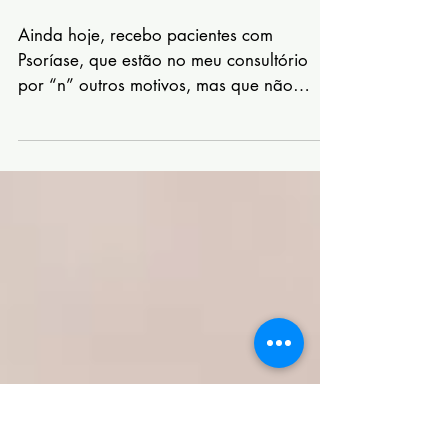
O que ninguém te
contou sobre a
Psoríase
Ainda hoje, recebo pacientes com
Psoríase, que estão no meu consultório
por “n” outros motivos, mas que não
sabiam que a Nutrição ♥️ pode...