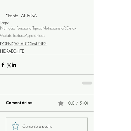
*Fonte: ANVISA
Tags:
Nutrição Funcional
Tijuca
Nutricionista
RJ
Detox
Metais Tóxicos
Agrotóxicos
DOENÇAS AUTOIMUNES
HIDRADENITE
0.0 / 5 (0)
Comentários
Comente e avalie