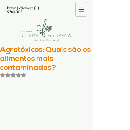
Telefone | WhatsApp:
(21)
99788.8815
Agrotóxicos: Quais são os
alimentos mais
contaminados?
Avaliado com NaN de 5 estrelas.