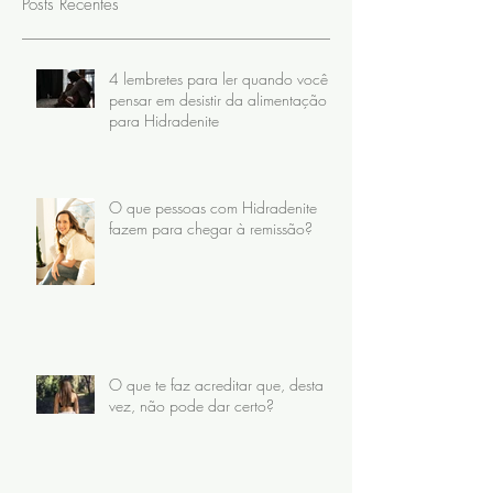
Posts Recentes
4 lembretes para ler quando você
pensar em desistir da alimentação
para Hidradenite
O que pessoas com Hidradenite
fazem para chegar à remissão?
O que te faz acreditar que, desta
vez, não pode dar certo?