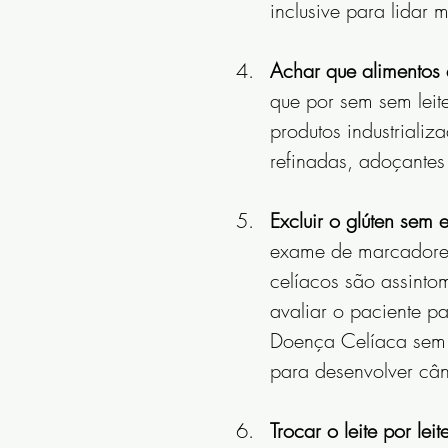
inclusive para lidar
Achar que alimentos 
que por sem sem leit
produtos industrializ
refinadas, adoçantes 
Excluir o glúten sem
exame de marcadores
celíacos são assintom
avaliar o paciente pa
Doença Celíaca sem t
para desenvolver cân
Trocar o leite por lei