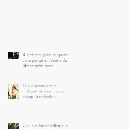
4 lembretes para ler quando
você pensar em desistir da
alimentação para
Hidradenite
O que pessoas com
Hidradenite fazem para
chegar à remissão?
O que te faz acreditar que,