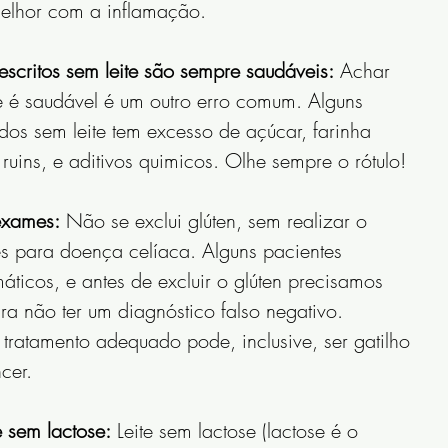
 melhor com a inflamação.
escritos sem leite são sempre saudáveis:
 Achar 
e é saudável é um outro erro comum. Alguns 
ados sem leite tem excesso de açúcar, farinha 
ruins, e aditivos quimicos. Olhe sempre o rótulo!
 exames:
 Não se exclui glúten, sem realizar o 
 para doença celíaca. Alguns pacientes 
áticos, e antes de excluir o glúten precisamos 
ra não ter um diagnóstico falso negativo. 
ratamento adequado pode, inclusive, ser gatilho 
cer.
te sem lactose:
 Leite sem lactose (lactose é o 