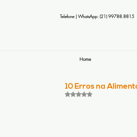
Telefone | WhatsApp: (21) 99788.8815
Home
10 Erros na Alimen
Avaliado com NaN de 5 estrela