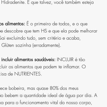
Hidradenite. E que talvez, você também esteja 
os alimentos:
 É o primeiro de todos, e o que 
e descobre que tem HS e que ela pode melhorar 
ai excluindo tudo, sem critério e acaba, 
o Glúten sozinha (erradamente).
incluir alimentos saudáveis:
 INCLUIR é tão 
cluir os alimentos que podem te inflamar. O 
cisa de NUTRIENTES.
rece bobeira, mas quase 80% dos meus 
ão bebem a quantidade ideal de água por dia. A 
ma para o funcionamento vital do nosso corpo, 