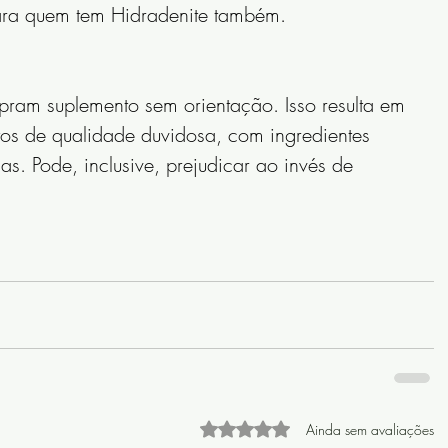
ra quem tem Hidradenite também.
os de qualidade duvidosa, com ingredientes 
as. Pode, inclusive, prejudicar ao invés de 
Avaliado com 0 de 5 estrelas
Ainda sem avaliações