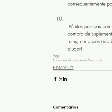
consequentemente pa
 Muitas pessoas compram suplemento sem orientação. Isso resulta em 
compra de suplement
ruins, em doses errad
ajudar!
Tags:
Hidradenite
Hidradenite Supurativa
HIDRADENITE
Comentários