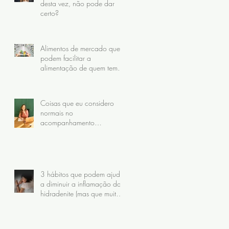
desta vez, não pode dar
certo?
Alimentos de mercado que
podem facilitar a
alimentação de quem tem
Hidradenite
Coisas que eu considero
normais no
acompanhamento
nutricional da hidradenite
(mas que muitas pacientes
nunca receberam)
3 hábitos que podem ajudar
a diminuir a inflamação da
hidradenite (mas que muita
gente faz do jeito errado)