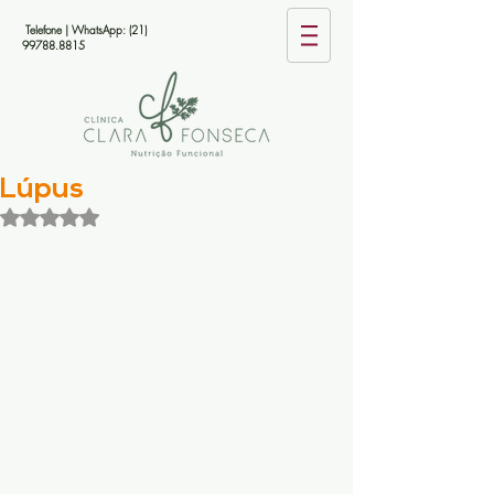
Telefone | WhatsApp:
(21)
99788.8815
Lúpus
Avaliado com NaN de 5 estrelas.