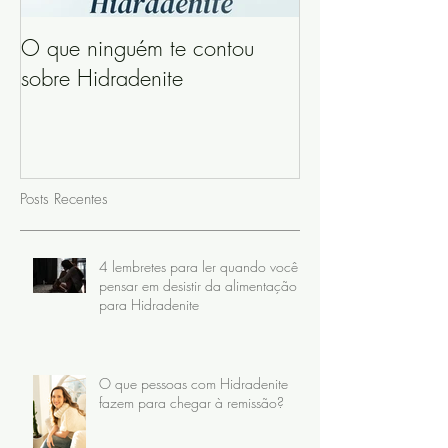
O que ninguém te contou
sobre Hidradenite
Posts Recentes
4 lembretes para ler quando você
pensar em desistir da alimentação
para Hidradenite
O que pessoas com Hidradenite
fazem para chegar à remissão?