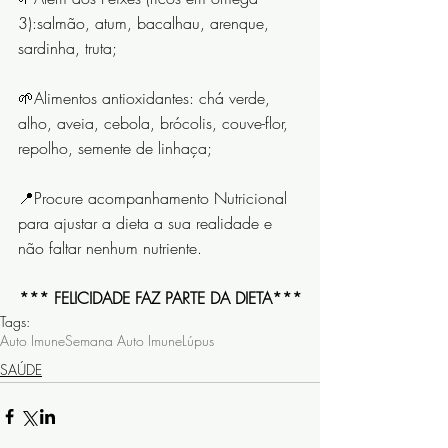
3):salmão, atum, bacalhau, arenque, 
sardinha, truta;
🌱Alimentos antioxidantes: chá verde, 
alho, aveia, cebola, brócolis, couve-flor, 
repolho, semente de linhaça;
📍Procure acompanhamento Nutricional 
para ajustar a dieta a sua realidade e 
não faltar nenhum nutriente. 
*** FELICIDADE FAZ PARTE DA DIETA***
Tags:
Auto Imune
Semana Auto Imune
Lúpus
SAÚDE