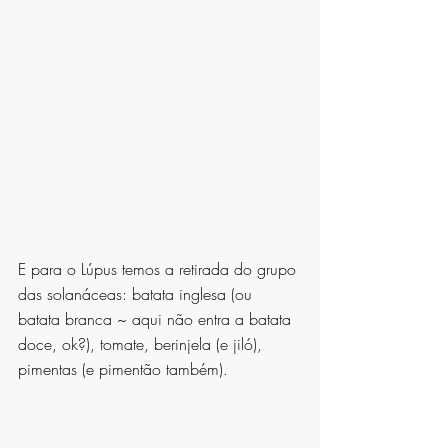
E para o Lúpus temos a retirada do grupo 
das solanáceas: batata inglesa (ou 
batata branca ~ aqui não entra a batata 
doce, ok?), tomate, berinjela (e jiló), 
pimentas (e pimentão também).
⠀⠀⠀⠀⠀⠀⠀⠀⠀