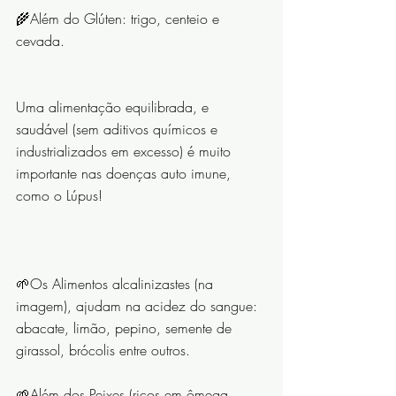
🌾Além do Glúten: trigo, centeio e 
cevada.
⠀⠀⠀⠀⠀⠀⠀⠀⠀
Uma alimentação equilibrada, e 
saudável (sem aditivos químicos e 
industrializados em excesso) é muito 
importante nas doenças auto imune, 
como o Lúpus!
⠀⠀⠀⠀⠀⠀⠀⠀⠀
🌱Os Alimentos alcalinizastes (na 
imagem), ajudam na acidez do sangue: 
abacate, limão, pepino, semente de 
girassol, brócolis entre outros.
🌱Além dos Peixes (ricos em ômega 