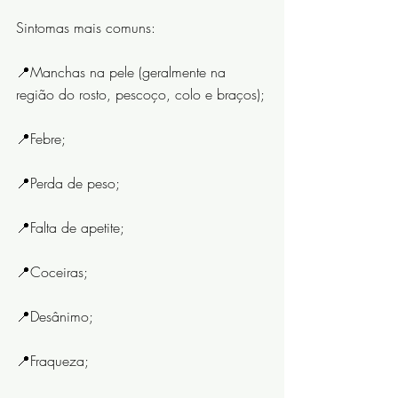
Sintomas mais comuns:⠀⠀⠀⠀⠀⠀⠀⠀⠀
📍Manchas na pele (geralmente na 
região do rosto, pescoço, colo e braços);
📍Febre;
📍Perda de peso;
📍Falta de apetite;
📍Coceiras;
📍Desânimo;
📍Fraqueza;