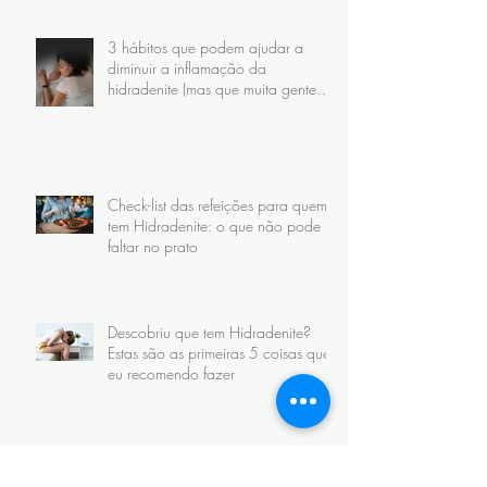
3 hábitos que podem ajudar a
diminuir a inflamação da
hidradenite (mas que muita gente
faz do jeito errado)
Check-list das refeições para quem
tem Hidradenite: o que não pode
faltar no prato
Descobriu que tem Hidradenite?
Estas são as primeiras 5 coisas que
eu recomendo fazer
3 dicas de Queijos, Leite e
Chocolate possíveis para