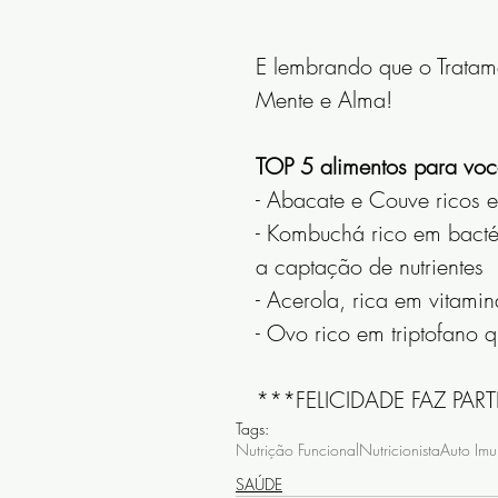
E lembrando que o Tratame
Mente e Alma!
TOP 5 alimentos para você 
- Abacate e Couve ricos
- Kombuchá rico em bactér
a captação de nutrientes
- Acerola, rica em vitami
- Ovo rico em triptofano 
***FELICIDADE FAZ PAR
Tags:
Nutrição Funcional
Nutricionista
Auto Imu
SAÚDE