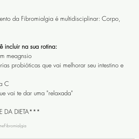
nto da Fibromialgia é multidisciplinar: Corpo, 
incluir na sua rotina:
 em meagnsio
ias probióticas que vai melhorar seu intestino e 
na C
que vai te dar uma "relaxada"
TE DA DIETA***
ne
Fibromialgia