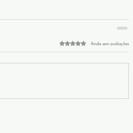
Avaliado com 0 de 5 estrelas
Ainda sem avaliações