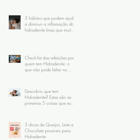
nunca receberam)
3 hábitos que podem ajudar
a diminuir a inflamação da
hidradenite (mas que muita
gente faz do jeito errado)
Check-list das refeições para
quem tem Hidradenite: o
que não pode faltar no
prato
Descobriu que tem
Hidradenite? Estas são as
primeiras 5 coisas que eu
recomendo fazer
3 dicas de Queijos, Leite e
Chocolate possíveis para
Hidradenite