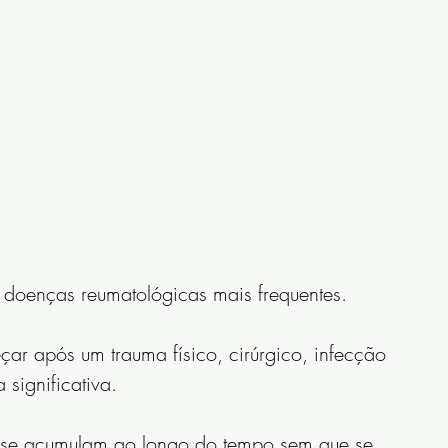
 doenças reumatológicas mais frequentes.
r após um trauma físico, cirúrgico, infecção 
significativa. 
 se acumulam ao longo do tempo sem que se 