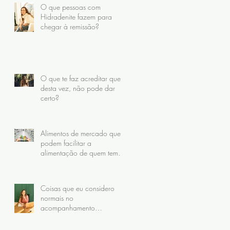
O que pessoas com
Hidradenite fazem para
chegar à remissão?
O que te faz acreditar que,
desta vez, não pode dar
certo?
Alimentos de mercado que
podem facilitar a
alimentação de quem tem
Hidradenite
Coisas que eu considero
normais no
acompanhamento
nutricional da hidradenite
(mas que muitas pacientes