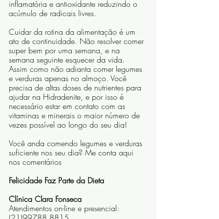
inflamatória e antioxidante reduzindo o 
acúmulo de radicais livres. 
Cuidar da rotina da alimentação é um 
ato de continuidade. Não resolver comer 
super bem por uma semana, e na 
semana seguinte esquecer da vida. 
Assim como não adianta comer legumes 
e verduras apenas no almoço. Você 
precisa de altas doses de nutrientes para 
ajudar na Hidradenite, e por isso é 
necessário estar em contato com as 
vitaminas e minerais o maior número de 
vezes possível ao longo do seu dia!
Você anda comendo legumes e verduras 
suficiente nos seu dia? Me conta aqui 
nos comentários
Felicidade Faz Parte da Dieta
Clínica Clara Fonseca
Atendimentos on-line e presencial: 
(21)99788.8815