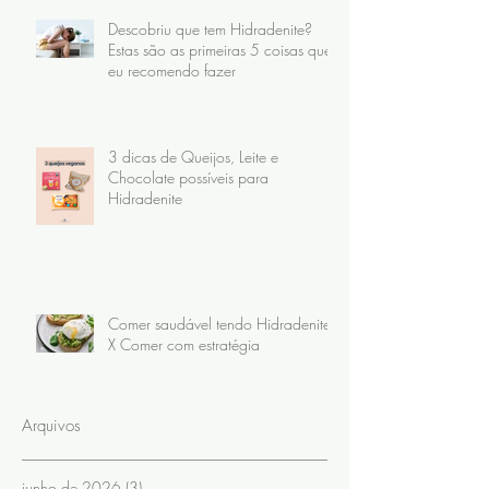
Descobriu que tem Hidradenite?
Estas são as primeiras 5 coisas que
eu recomendo fazer
3 dicas de Queijos, Leite e
Chocolate possíveis para
Hidradenite
Comer saudável tendo Hidradenite
X Comer com estratégia
Arquivos
junho de 2026
(3)
3 posts