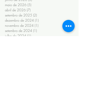
maio de 2026
(5)
5 posts
abril de 2026
(7)
7 posts
setembro de 2025
(2)
2 posts
dezembro de 2024
(1)
1 post
novembro de 2024
(1)
1 post
setembro de 2024
(1)
1 post
julho de 2024
(1)
1 post
junho de 2024
(6)
6 posts
novembro de 2022
(1)
1 post
outubro de 2022
(1)
1 post
maio de 2022
(3)
3 posts
novembro de 2020
(1)
1 post
fevereiro de 2020
(6)
6 posts
janeiro de 2020
(13)
13 posts
maio de 2019
(2)
2 posts
abril de 2019
(2)
2 posts
março de 2019
(9)
9 posts
fevereiro de 2019
(8)
8 posts
janeiro de 2019
(14)
14 posts
outubro de 2018
(1)
1 post
setembro de 2018
(8)
8 posts