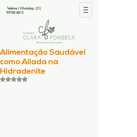
Telefone | WhatsApp:
(21)
99788.8815
Alimentação Saudável
como Aliada na
Hidradenite
Avaliado com NaN de 5 estrelas.