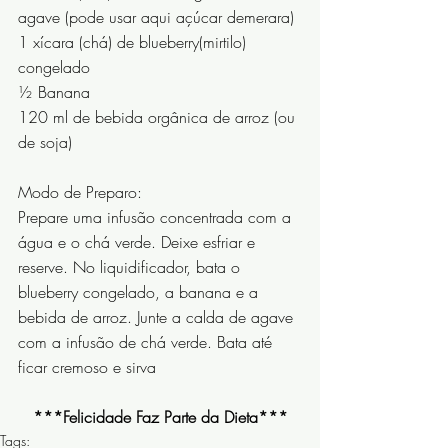
agave (pode usar aqui açúcar demerara)
1 xícara (chá) de blueberry(mirtilo) 
congelado
½ Banana
120 ml de bebida orgânica de arroz (ou 
de soja)
Modo de Preparo:
Prepare uma infusão concentrada com a 
água e o chá verde. Deixe esfriar e 
reserve. No liquidificador, bata o 
blueberry congelado, a banana e a 
bebida de arroz. Junte a calda de agave 
com a infusão de chá verde. Bata até 
ficar cremoso e sirva
***Felicidade Faz Parte da Dieta***
Tags: