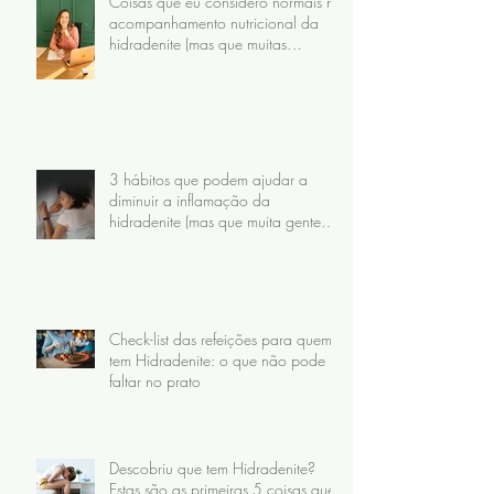
Coisas que eu considero normais no
acompanhamento nutricional da
hidradenite (mas que muitas
pacientes nunca receberam)
3 hábitos que podem ajudar a
diminuir a inflamação da
hidradenite (mas que muita gente
faz do jeito errado)
Check-list das refeições para quem
tem Hidradenite: o que não pode
faltar no prato
Descobriu que tem Hidradenite?
Estas são as primeiras 5 coisas que