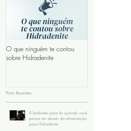
O que ninguém te contou
sobre Hidradenite
Posts Recentes
4 lembretes para ler quando você
pensar em desistir da alimentação
para Hidradenite