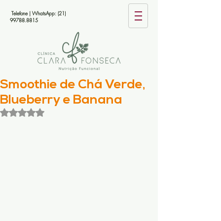
Telefone | WhatsApp:
(21)
99788.8815
Smoothie de Chá Verde,
Blueberry e Banana
Avaliado com NaN de 5 estrelas.