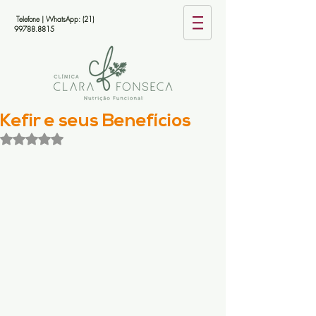
Telefone | WhatsApp:
(21)
99788.8815
Kefir e seus Benefícios
Avaliado com NaN de 5 estrelas.