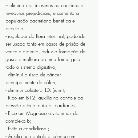
– elimina dos intestinos as bactérias e 
leveduras prejudiciais, e aumenta a 
população bacteriana benéfica e 
protetora;
- regulador da flora intestinal, podendo 
ser usado tanto em casos de prisão de 
ventre e diarreia, reduz a formação de 
gases e melhora de uma forma geral 
todo o sistema digestivo;
- diminui o risco de câncer, 
principalmente de cólon;
- diminui colesterol LDL (ruim);
- Rico em B12, auxilia no controle da 
pressão arterial e riscos cardíacos;
- Rico em Magnésio e vitaminas do 
complexo B;
- Evita a candidíase!;
- Auxilia no controle glicêmico em 