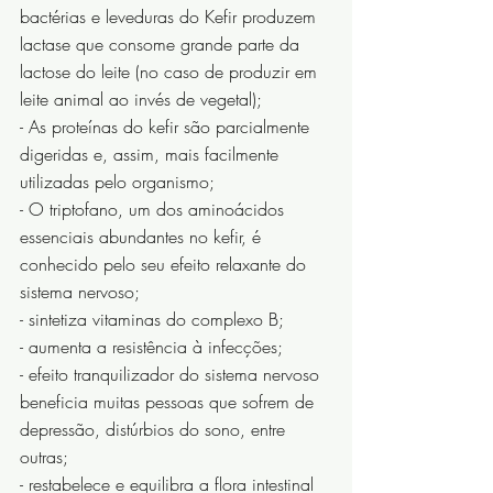
bactérias e leveduras do Kefir produzem 
lactase que consome grande parte da 
lactose do leite (no caso de produzir em 
leite animal ao invés de vegetal);
- As proteínas do kefir são parcialmente 
digeridas e, assim, mais facilmente 
utilizadas pelo organismo;
- O triptofano, um dos aminoácidos 
essenciais abundantes no kefir, é 
conhecido pelo seu efeito relaxante do 
sistema nervoso;
- sintetiza vitaminas do complexo B;
- aumenta a resistência à infecções;
- efeito tranquilizador do sistema nervoso 
beneficia muitas pessoas que sofrem de 
depressão, distúrbios do sono, entre 
outras;
- restabelece e equilibra a flora intestinal 