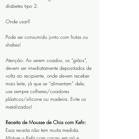
diabetes tipo 2.
Onde usar?
Pode ser consumido junto com frutas ou 
shakes!
Atenção: Ao serem coados, os “grãos”, 
devem ser imediatamente depositados de 
volta ao recipiente, onde devem receber 
mais leite, já que se “alimentam” dele, 
use sempre colheres/coadores 
plásticos/silicone ou madeira. Evite os 
metalizados!
Receita de Mousse de Chia com Kefir:
Essa receita não tem muita medida.
Misture o Kefir com cacau em pó e 