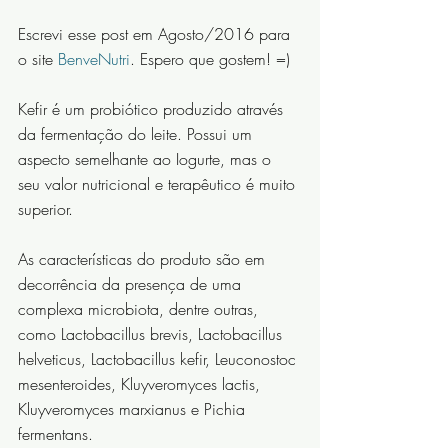
Escrevi esse post em Agosto/2016 para 
o site 
BenveNutri
. Espero que gostem! =)
Kefir é um probiótico produzido através 
da fermentação do leite. Possui um 
aspecto semelhante ao Iogurte, mas o 
seu valor nutricional e terapêutico é muito 
superior.
As características do produto são em 
decorrência da presença de uma 
complexa microbiota, dentre outras, 
como Lactobacillus brevis, Lactobacillus 
helveticus, Lactobacillus kefir, Leuconostoc 
mesenteroides, Kluyveromyces lactis, 
Kluyveromyces marxianus e Pichia 
fermentans.