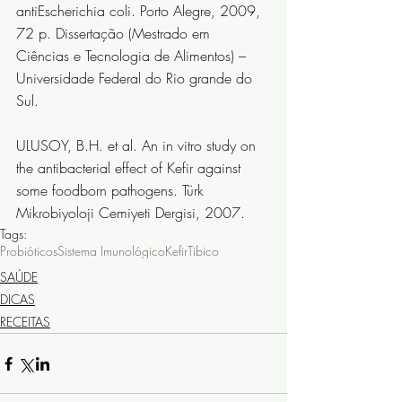
antiEscherichia coli. Porto Alegre, 2009, 
72 p. Dissertação (Mestrado em 
Ciências e Tecnologia de Alimentos) – 
Universidade Federal do Rio grande do 
Sul.
ULUSOY, B.H. et al. An in vitro study on 
the antibacterial effect of Kefir against 
some foodborn pathogens. Türk 
Mikrobiyoloji Cemiyeti Dergisi, 2007.
Tags:
Probióticos
Sistema Imunológico
Kefir
Tibico
SAÚDE
DICAS
RECEITAS