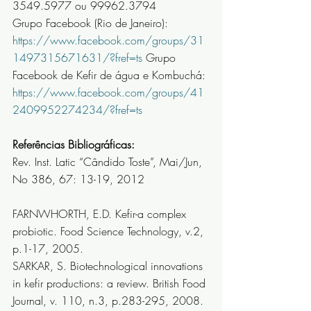
3549.5977 ou 99962.3794
Grupo Facebook (Rio de Janeiro): 
https://www.facebook.com/groups/31
1497315671631/?fref=ts
 Grupo 
Facebook de Kefir de água e Kombuchá: 
https://www.facebook.com/groups/41
2409952274234/?fref=ts
Referências Bibliográficas: 
Rev. Inst. Latic “Cândido Toste”, Mai/Jun, 
No 386, 67: 13-19, 2012
FARNWHORTH, E.D. Kefir-a complex 
probiotic. Food Science Technology, v.2, 
p.1-17, 2005.
SARKAR, S. Biotechnological innovations 
in kefir productions: a review. British Food 
Journal, v. 110, n.3, p.283-295, 2008.