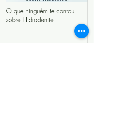
O que ninguém te contou
sobre Hidradenite
Posts Recentes
4 lembretes para ler quando você
pensar em desistir da alimentação
para Hidradenite
O que pessoas com Hidradenite
fazem para chegar à remissão?