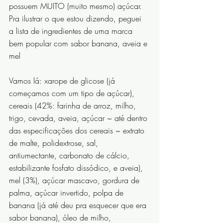
possuem MUITO (muito mesmo) açúcar. 
Pra ilustrar o que estou dizendo, peguei 
a lista de ingredientes de uma marca 
bem popular com sabor banana, aveia e 
mel
Vamos lá: xarope de glicose (já 
começamos com um tipo de açúcar), 
cereais (42%: farinha de arroz, milho, 
trigo, cevada, aveia, açúcar ~ até dentro 
das especificações dos cereais ~ extrato 
de malte, polidextrose, sal, 
antiumectante, carbonato de cálcio, 
estabilizante fosfato dissódico, e aveia), 
mel (3%), açúcar mascavo, gordura de 
palma, açúcar invertido, polpa de 
banana (já até deu pra esquecer que era 
sabor banana), óleo de milho, 