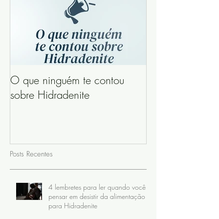
O que ninguém te contou
sobre Hidradenite
Posts Recentes
4 lembretes para ler quando você
pensar em desistir da alimentação
para Hidradenite