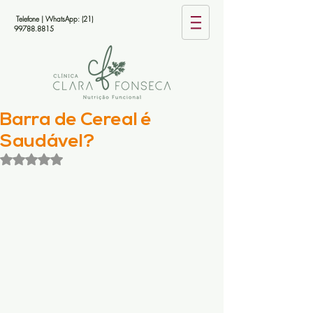
Telefone | WhatsApp:
(21)
99788.8815
Barra de Cereal é
Saudável?
Avaliado com NaN de 5 estrelas.