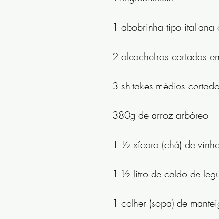
1 abobrinha tipo italiana
2 alcachofras cortadas e
3 shitakes médios cortado
380g de arroz arbóreo
1 ½ xícara (chá) de vinh
1 ½ litro de caldo de leg
1 colher (sopa) de mante