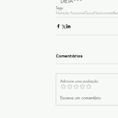
DIETA***
Tags:
Nutrição Funcional
Tijuca
Nutricionista
Rec
Comentários
Adicione uma avaliação
Escreva um comentário