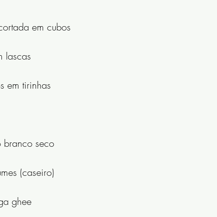
 cortada em cubos
m lascas
s em tirinhas
o branco seco
umes (caseiro)
iga ghee