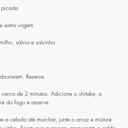
a picada
e extra virgem
milho, sálvia e salsinha
 dourarem. Reserve.
 cerca de 2 minutos. Adicione o shitake, a 
re do fogo e reserve.
a cebola até murchar, junte o arroz e misture 
 vinho. Assim que evaporar, acrescente o caldo, 