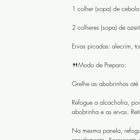
1 colher (sopa) de cebol
2 colheres (sopa) de azeit
Ervas picadas: alecrim, to
🍴Modo de Preparo:
Grelhe as abobrinhas até
Refogue a alcachofra, por
abobrinha e as ervas. Reti
Na mesma panela, refogue 
rapidamente. Acrescente o