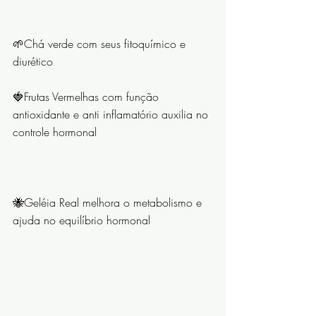
⠀⠀⠀⠀⠀⠀⠀⠀⠀
🌱Chá verde com seus fitoquímico e 
diurético ⠀⠀⠀⠀⠀⠀⠀⠀⠀
🍓Frutas Vermelhas com função 
antioxidante e anti inflamatório auxilia no 
controle hormonal
⠀⠀⠀⠀⠀⠀⠀⠀⠀
🐝Geléia Real melhora o metabolismo e 
ajuda no equilíbrio hormonal
⠀⠀⠀⠀⠀⠀⠀⠀⠀
⠀⠀⠀⠀⠀⠀⠀⠀⠀