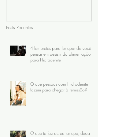
Posts Recentes
4 lembretes para ler quando você
pensar em desistir da alimentação
para Hidradenite
O que pessoas com Hidradenite
fazem para chegar à remissão?
O que te faz acreditar que, desta