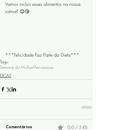
Vamos incluir esses alimentos na nossa 
rotina? 😉😘
⠀⠀⠀⠀⠀⠀⠀⠀⠀
⠀⠀⠀⠀⠀⠀⠀⠀⠀
***Felicidade Faz Parte da Dieta***
Tags:
Semana da Mulher
Menopausa
DICAS
0.0 / 5 (0)
Comentários