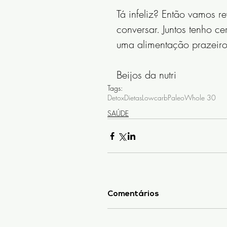
Tá infeliz? Então vamos r
conversar. Juntos tenho ce
uma alimentação prazeiros
Beijos da nutri
Tags:
Detox
Dietas
Lowcarb
Paleo
Whole 30
SAÚDE
Comentários