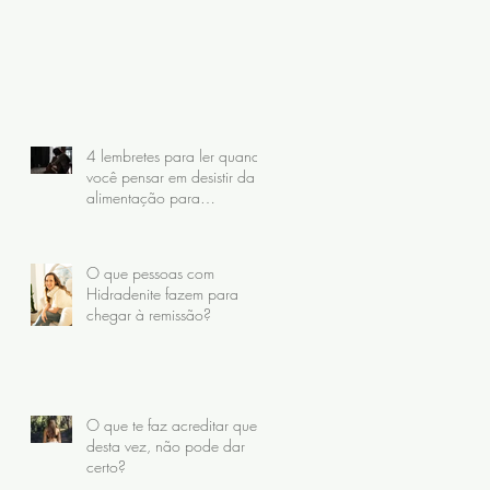
4 lembretes para ler quando
você pensar em desistir da
alimentação para
Hidradenite
O que pessoas com
Hidradenite fazem para
chegar à remissão?
O que te faz acreditar que,
desta vez, não pode dar
certo?