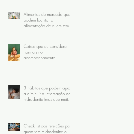
Alimentos de mercado que
podem facilitar a
alimentação de quem tem
Hidradenite
Coisas que eu considero
normais no
acompanhamento
nutricional da hidradenite
(mas que muitas pacientes
nunca receberam)
3 hábitos que podem ajudar
a diminuir a inflamação da
hidradenite (mas que muita
gente faz do jeito errado)
Check-list das refeições para
quem tem Hidradenite: o