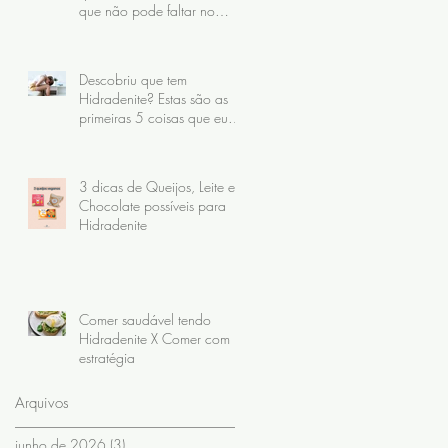
que não pode faltar no
prato
Descobriu que tem
Hidradenite? Estas são as
primeiras 5 coisas que eu
recomendo fazer
3 dicas de Queijos, Leite e
Chocolate possíveis para
Hidradenite
Comer saudável tendo
Hidradenite X Comer com
estratégia
Arquivos
junho de 2026
(3)
3 posts