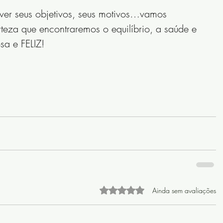
ever seus objetivos, seus motivos…vamos 
rteza que encontraremos o equilíbrio, a saúde e 
a e FELIZ! 
Avaliado com 0 de 5 estrelas
Ainda sem avaliações