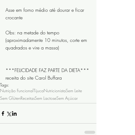
Asse em forno médio até dourar e ficar 
crocante
Obs: na metade do tempo 
(aproximadamente 10 minutos, corte em 
quadrados e vire a massa)
***FELICIDADE FAZ PARTE DA DIETA***
receita do site Carol Buffara
Tags:
Nutrição Funcional
Tijuca
Nutricionista
Sem Leite
Sem Glúten
Receitas
Sem Lactose
Sem Açúcar