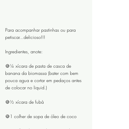
Para acompanhar pastinhas ou para 
petiscar...delicioso!!!
Ingredientes, anote: 
🍪¼ xícara de pasta de casca de 
banana da biomassa (bater com bem 
pouca agua e cortar em pedaços antes 
de colocar no liquid.)
🍪½ xícara de fubá
🍪1 colher de sopa de óleo de coco