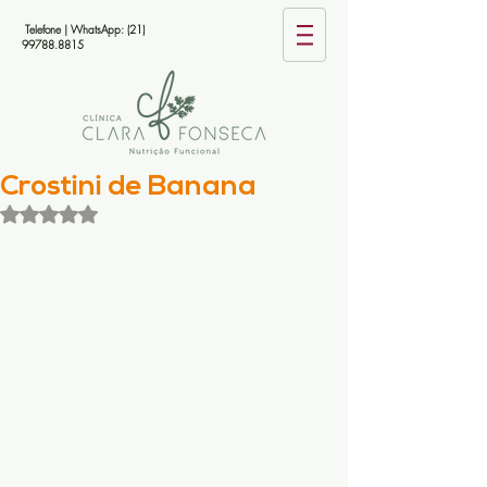
Telefone | WhatsApp:
(21)
99788.8815
Crostini de Banana
Avaliado com NaN de 5 estrelas.