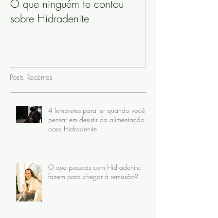
O que ninguém te contou
sobre Hidradenite
Posts Recentes
4 lembretes para ler quando você
pensar em desistir da alimentação
para Hidradenite
O que pessoas com Hidradenite
fazem para chegar à remissão?