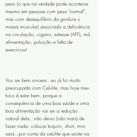
peso (o que na verdade pode acontecer 
mesmo em pessoas com peso "normal", 
mas com desequilíbrio da gordura x 
massa muscular) associado a deficiência 
na circulação, cigarro, estresse (AFF), má 
alimentação, poluição e falta de 
exercícios!
⠀⠀⠀⠀⠀⠀⠀⠀⠀
Vou ser bem sincera...eu já fui muito 
preocupada com Celulite, mas hoje meu 
foco é estar bem, porque a 
consequência de uma boa saúde e uma 
boa alimentação vai ser a redução 
natural dela...não deixo (não mais) de 
fazer nada: colocar biquini, short, mini 
saia...por conta da celulite que existe na 