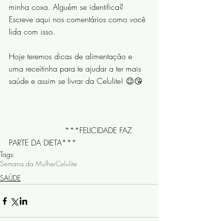
minha coxa. Alguém se identifica? 
Escreve aqui nos comentários como você 
lida com isso. ⠀⠀⠀⠀⠀⠀⠀⠀⠀
Hoje teremos dicas de alimentação e 
uma receitinha para te ajudar a ter mais 
saúde e assim se livrar da Celulite! 😉😘
⠀⠀⠀⠀⠀⠀⠀⠀⠀
⠀⠀⠀⠀⠀⠀⠀⠀⠀ ***FELICIDADE FAZ 
PARTE DA DIETA***
Tags:
Semana da Mulher
Celulite
SAÚDE