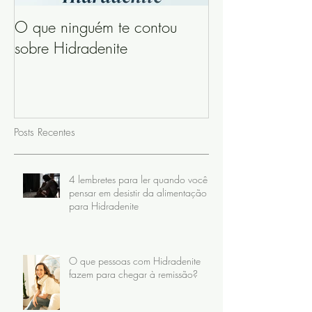
O que ninguém te contou
sobre Hidradenite
Posts Recentes
4 lembretes para ler quando você
pensar em desistir da alimentação
para Hidradenite
O que pessoas com Hidradenite
fazem para chegar à remissão?