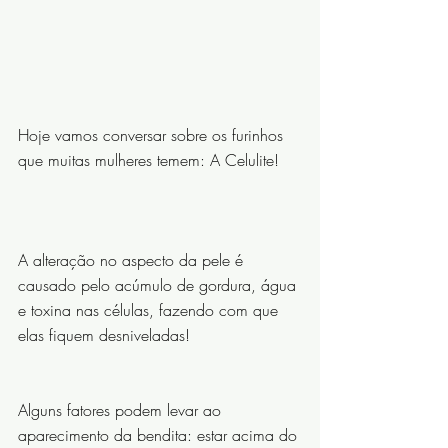
Hoje vamos conversar sobre os furinhos 
que muitas mulheres temem: A Celulite!
⠀⠀⠀⠀⠀⠀⠀⠀⠀
A alteração no aspecto da pele é 
causado pelo acúmulo de gordura, água 
e toxina nas células, fazendo com que 
elas fiquem desniveladas!
⠀⠀⠀⠀⠀⠀⠀⠀⠀
Alguns fatores podem levar ao 
aparecimento da bendita: estar acima do 