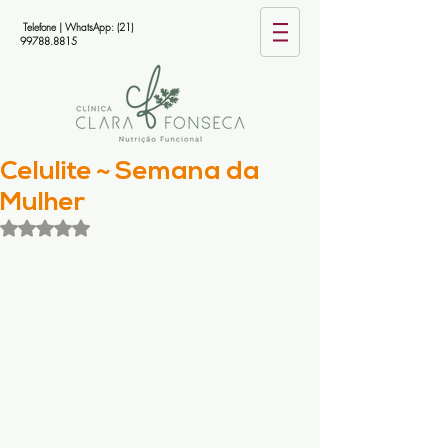
Telefone | WhatsApp:
(21)
99788.8815
Celulite ~ Semana da
Mulher
Avaliado com NaN de 5 estrelas.