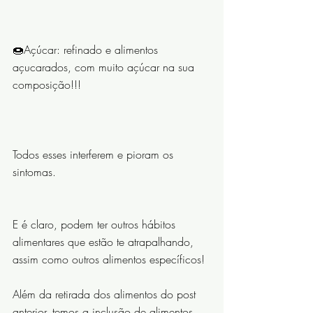
⠀⠀⠀⠀⠀⠀⠀⠀⠀
🍩Açúcar: refinado e alimentos 
açucarados, com muito açúcar na sua 
composição!!!
⠀⠀⠀⠀⠀⠀⠀⠀⠀
Todos esses interferem e pioram os 
sintomas.
E é claro, podem ter outros hábitos 
alimentares que estão te atrapalhando, 
assim como outros alimentos específicos!
Além da retirada dos alimentos do post 
anterior, temos a inclusão de alimentos 