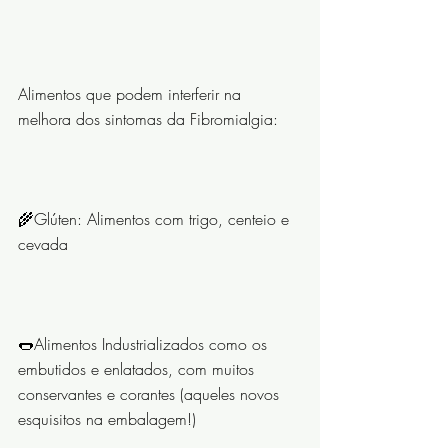
Alimentos que podem interferir na 
melhora dos sintomas da Fibromialgia:
⠀⠀⠀⠀⠀⠀⠀⠀⠀
🌾Glúten: Alimentos com trigo, centeio e 
cevada
⠀⠀⠀⠀⠀⠀⠀⠀⠀
🌭Alimentos Industrializados como os 
embutidos e enlatados, com muitos 
conservantes e corantes (aqueles novos 
esquisitos na embalagem!)