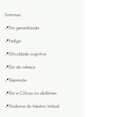
⠀⠀⠀⠀⠀⠀⠀⠀⠀
Sintomas:
📍Dor generalizada
📍Fadiga
📍Dificuldade cognitiva
📍Dor de cabeça
📍Depressão
📍Dor e Cólicas no abdômen
📍Síndrome do Intestino Irritável