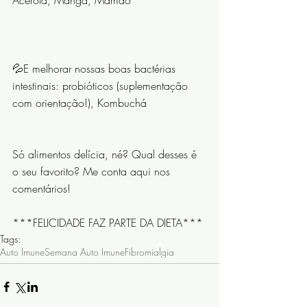
Acerola, Manga, Mamão
⠀⠀⠀⠀⠀⠀⠀⠀⠀
💦E melhorar nossas boas bactérias 
intestinais: probióticos (suplementação 
com orientação!), Kombuchá 
⠀⠀⠀⠀⠀⠀⠀⠀⠀
Só alimentos delícia, né? Qual desses é 
o seu favorito? Me conta aqui nos 
comentários!
***FELICIDADE FAZ PARTE DA DIETA***
Tags:
Auto Imune
Semana Auto Imune
Fibromialgia