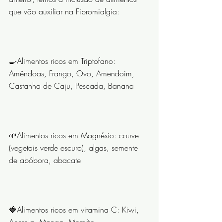
que vão auxiliar na Fibromialgia:
⠀⠀⠀⠀⠀⠀⠀⠀⠀
🍳Alimentos ricos em Triptofano: 
Amêndoas, Frango, Ovo, Amendoim, 
Castanha de Caju, Pescada, Banana
⠀⠀⠀⠀⠀⠀⠀⠀⠀
🌱Alimentos ricos em Magnésio: couve 
(vegetais verde escuro), algas, semente 
de abóbora, abacate
⠀⠀⠀⠀⠀⠀⠀⠀⠀
🍓Alimentos ricos em vitamina C: Kiwi, 