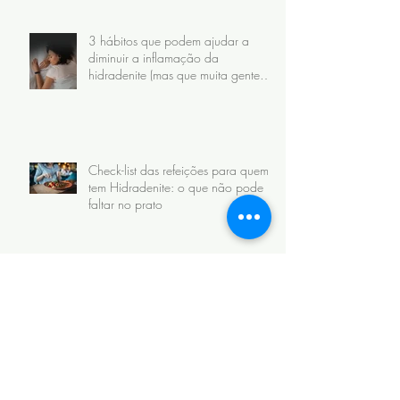
3 hábitos que podem ajudar a
diminuir a inflamação da
hidradenite (mas que muita gente
faz do jeito errado)
Check-list das refeições para quem
tem Hidradenite: o que não pode
faltar no prato
Descobriu que tem Hidradenite?
Estas são as primeiras 5 coisas que
eu recomendo fazer
3 dicas de Queijos, Leite e
Chocolate possíveis para