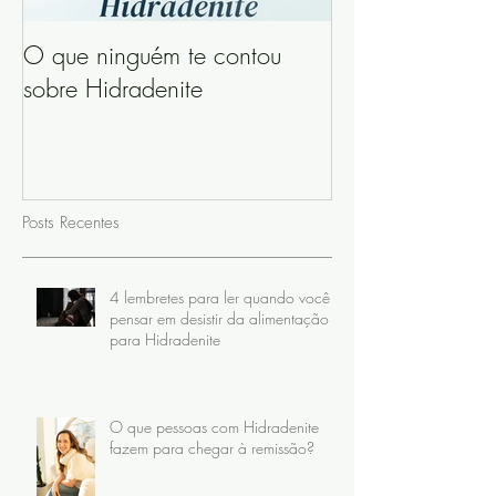
O que ninguém te contou
sobre Hidradenite
Posts Recentes
4 lembretes para ler quando você
pensar em desistir da alimentação
para Hidradenite
O que pessoas com Hidradenite
fazem para chegar à remissão?