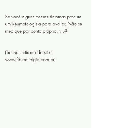
⠀⠀⠀⠀⠀⠀⠀⠀⠀
Se você alguns desses sintomas procure 
um Reumatologista para avaliar. Não se 
medique por conta própria, viu? 
⠀⠀⠀⠀⠀⠀⠀⠀⠀
(Trechos retirado do site: 
www.fibromialgia.com.br)