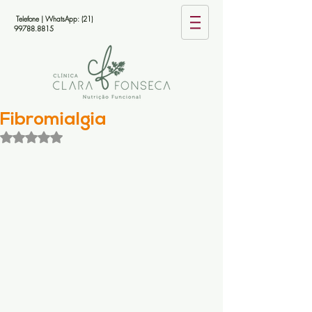
Telefone | WhatsApp:
(21)
99788.8815
Fibromialgia
Avaliado com NaN de 5 estrelas.