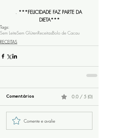
.
 ***FELICIDADE FAZ PARTE DA 
DIETA***
Tags:
Sem Leite
Sem Glúten
Receitas
Bolo de Cacau
RECEITAS
0.0 / 5 (0)
Comentários
Comente e avalie