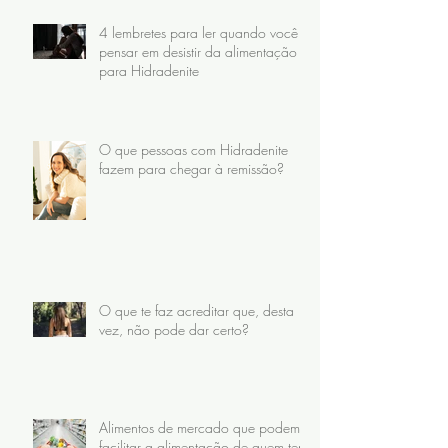
4 lembretes para ler quando você
pensar em desistir da alimentação
para Hidradenite
O que pessoas com Hidradenite
fazem para chegar à remissão?
O que te faz acreditar que, desta
vez, não pode dar certo?
Alimentos de mercado que podem
facilitar a alimentação de quem tem