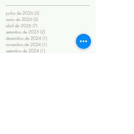
junho de 2026
(3)
3 posts
maio de 2026
(5)
5 posts
abril de 2026
(7)
7 posts
setembro de 2025
(2)
2 posts
dezembro de 2024
(1)
1 post
novembro de 2024
(1)
1 post
setembro de 2024
(1)
1 post
julho de 2024
(1)
1 post
junho de 2024
(6)
6 posts
novembro de 2022
(1)
1 post
outubro de 2022
(1)
1 post
maio de 2022
(3)
3 posts
novembro de 2020
(1)
1 post
fevereiro de 2020
(6)
6 posts
janeiro de 2020
(13)
13 posts
maio de 2019
(2)
2 posts
abril de 2019
(2)
2 posts
março de 2019
(9)
9 posts
fevereiro de 2019
(8)
8 posts
janeiro de 2019
(14)
14 posts