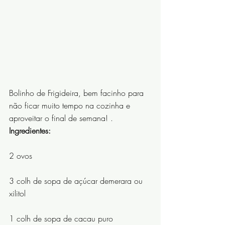
Bolinho de Frigideira, bem facinho para 
não ficar muito tempo na cozinha e 
aproveitar o final de semana! . 
Ingredientes:
2 ovos
3 colh de sopa de açúcar demerara ou 
xilitol
1 colh de sopa de cacau puro