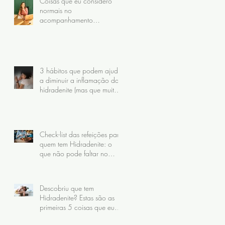
Coisas que eu considero
normais no
acompanhamento
nutricional da hidradenite
(mas que muitas pacientes
nunca receberam)
3 hábitos que podem ajudar
a diminuir a inflamação da
hidradenite (mas que muita
gente faz do jeito errado)
Check-list das refeições para
quem tem Hidradenite: o
que não pode faltar no
prato
Descobriu que tem
Hidradenite? Estas são as
primeiras 5 coisas que eu
recomendo fazer