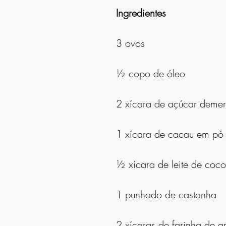
Ingredientes 
3 ovos
½ copo de óleo 
2 xícara de açúcar deme
1 xícara de cacau em pó
½ xícara de leite de coco
1 punhado de castanha 
2 xícaras de farinha de a